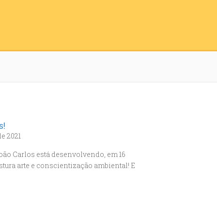
s!
de 2021
João Carlos está desenvolvendo, em 16
stura arte e conscientização ambiental! E