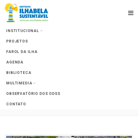
INSTITUCIONAL
PROJETOS
Farol da Ilha
FAROL DA ILHA
AGENDA
BIBLIOTECA
MULTIMEDIA
Tag Archives: Limitação de
OBSERVATÓRIO DOS ODSS
Veículos
CONTATO