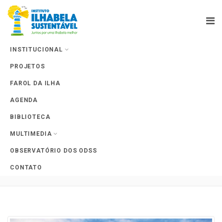
INSTITUCIONAL
PROJETOS
Farol da Ilha
FAROL DA ILHA
AGENDA
BIBLIOTECA
MULTIMEDIA
Tag Archives: Parque Nacional
OBSERVATÓRIO DOS ODSS
Marinho de Alcatrazes
CONTATO