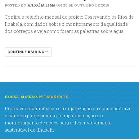
POSTED BY
ANDRÉIA LIMA
ON 23 DE OUTUBRO DE 2015
Confira o relatório mensal do projeto Observando os Rios de
Ilhabela, com dados sobre o monitoramento da qualidade
dos córregos e veja como foram as palestras sobre água…
CONTINUE READING
NOSSA MISSÃO
PERMANENTE
Promover a participação e a organização da sociedade civil
visando o planejamento, a implementação e o
monitoramento de ações para o desenvolvimento
sustentável de Ilhabela.