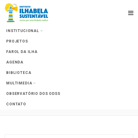
INSTITUCIONAL
PROJETOS
Farol da Ilha
FAROL DA ILHA
AGENDA
BIBLIOTECA
MULTIMEDIA
Tag Archives: Qualidade da
OBSERVATÓRIO DOS ODSS
Água
CONTATO