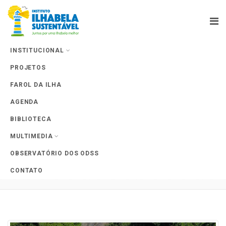
INSTITUCIONAL
PROJETOS
Farol da Ilha
FAROL DA ILHA
AGENDA
BIBLIOTECA
MULTIMEDIA
Tag Archives: Semana do Meio
OBSERVATÓRIO DOS ODSS
Ambiente
CONTATO