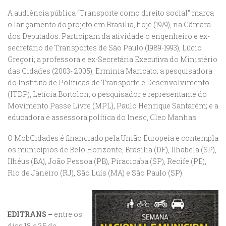
A audiência pública “Transporte como direito social” marca
o lançamento do projeto em Brasília, hoje (19/9), na Câmara
dos Deputados. Participam da atividade o engenheiro e ex-
secretário de Transportes de São Paulo (1989-1993), Lúcio
Gregori; a professora e ex-Secretária Executiva do Ministério
das Cidades (2003- 2005), Erminia Maricato; a pesquisadora
do Instituto de Políticas de Transporte e Desenvolvimento
(ITDP), Letícia Bortolon; o pesquisador e representante do
Movimento Passe Livre (MPL), Paulo Henrique Santarém; e a
educadora e assessora política do Inesc, Cleo Manhas.
O MobCidades é financiado pela União Europeia e contempla
os municípios de Belo Horizonte, Brasília (DF), Ilhabela (SP),
Ilhéus (BA), João Pessoa (PB), Piracicaba (SP), Recife (PE),
Rio de Janeiro (RJ), São Luís (MA) e São Paulo (SP).
EDITRANS –
entre os
dias 18 e 25 de