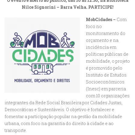
O evento é aberto ao público, das 10 às 12:30, na Biblioteca
Nilce Signorini – Barra Velha. PARTICIPE!
MobCidades –
Com
foco no
monitoramento do
orçamento e na
incidência em
políticas públicas de
mobilidade, o projeto
é promovido pelo
Instituto de Estudos
Socioeconômicos
(Inesc) em parceria
com 10 organizações
integrantes da Rede Social Brasileira por Cidades Justas,
Democráticas e Sustentáveis. O objetivo é fortalecer e
fomentar a participação popular na gestão da mobilidade
urbana, com foco na garantia do direito à cidade e ao
transporte.