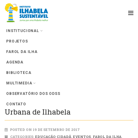
INSTITUCIONAL
PROJETOS
Farol da Ilha
FAROL DA ILHA
AGENDA
BIBLIOTECA
MULTIMEDIA
OBSERVATÓRIO DOS ODSS
3º Fórum Municipal de Mobilidade
CONTATO
Urbana de Ilhabela
POSTED ON 19 DE SETEMBRO DE 2017
CATEGORIES:
EDUCAÇÃO CIDADÃ
,
EVENTOS
,
FAROL DA ILHA
,