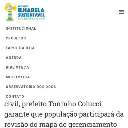
INSTITUCIONAL
PROJETOS
Farol da Ilha
FAROL DA ILHA
AGENDA
BIBLIOTECA
MULTIMEDIA
OBSERVATÓRIO DOS ODSS
Atendendo ao apelo da sociedade
CONTATO
civil, prefeito Toninho Colucci
garante que população participará da
revisão do mapa do gerenciamento