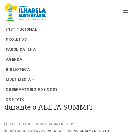
INSTITUCIONAL
PROJETOS
Farol da Ilha
FAROL DA ILHA
AGENDA
BIBLIOTECA
MULTIMEDIA
OBSERVATÓRIO DOS ODSS
Economia da Bicicleta foi debatida
CONTATO
durante o ABETA SUMMIT
POSTED ON 9 DE SETEMBRO DE 2019
CATEGORIES:
FAROL DA ILHA
NO COMMENTS YET