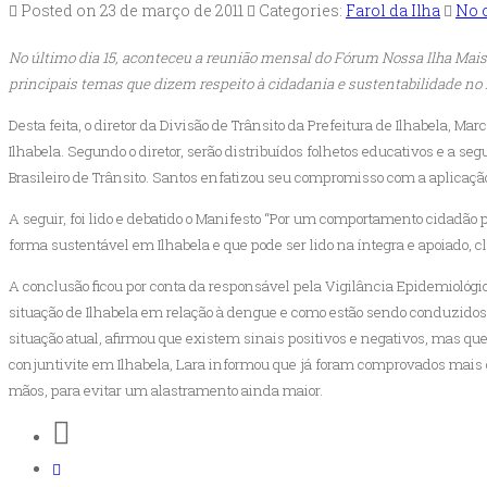
Posted on 23 de março de 2011
Categories:
Farol da Ilha
No 
No último dia 15, aconteceu a reunião mensal do Fórum Nossa Ilha Mais 
principais temas que dizem respeito à cidadania e sustentabilidade no
Desta feita, o diretor da Divisão de Trânsito da Prefeitura de Ilhabela, 
Ilhabela. Segundo o diretor, serão distribuídos folhetos educativos e a seg
Brasileiro de Trânsito. Santos enfatizou seu compromisso com a aplicação
A seguir, foi lido e debatido o Manifesto “Por um comportamento cidadão
forma sustentável em Ilhabela e que pode ser lido na íntegra e apoiado, c
A conclusão ficou por conta da responsável pela Vigilância Epidemiológi
situação de Ilhabela em relação à dengue e como estão sendo conduzidos
situação atual, afirmou que existem sinais positivos e negativos, mas qu
conjuntivite em Ilhabela, Lara informou que já foram comprovados mais 
mãos, para evitar um alastramento ainda maior.