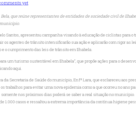
comments yet
Bela, que reúne representantes de entidades de sociedade civil de Ilhabe
 município.
Marcelo Santos, apresentou campanha visando à educação de ciclistas para o 
uir os agentes de trânsito intensificarão sua ação e aplicarão com rigor as l
 e o cumprimento das leis de trânsito em Ilhabela.
 para um turismo sustentável em Ilhabela”, que propõe ações para o desen
licando aqui.
ca da Secretaria de Saúde do município, Enfª Lara, que esclareceu aos pre
 os trabalhos para evitar uma nova epidemia como a que ocorreu no ano pa
e somente nos próximos dias poderá se saber a real situação no município.
de 1.000 casos e ressaltou a extrema importância da contínua higiene pes