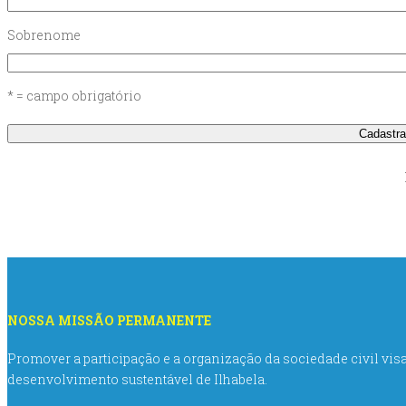
Sobrenome
* = campo obrigatório
NOSSA MISSÃO PERMANENTE
Promover a participação e a organização da sociedade civil vi
desenvolvimento sustentável de Ilhabela.