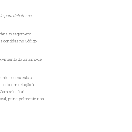
la para debater os
trânsito seguro em
eis contidas no Código
volvimento do turismo de
sentes como está a
ssado; em relação à
 Com relação à
soal, principalmente nas