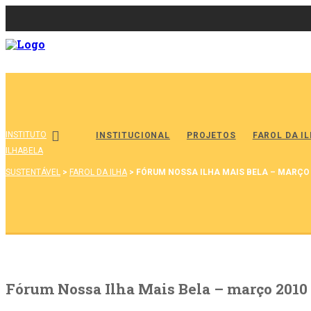
INSTITUTO
INSTITUCIONAL
PROJETOS
FAROL DA I
ILHABELA
SUSTENTÁVEL
>
FAROL DA ILHA
>
FÓRUM NOSSA ILHA MAIS BELA – MARÇO
Fórum Nossa Ilha Mais Bela – março 2010