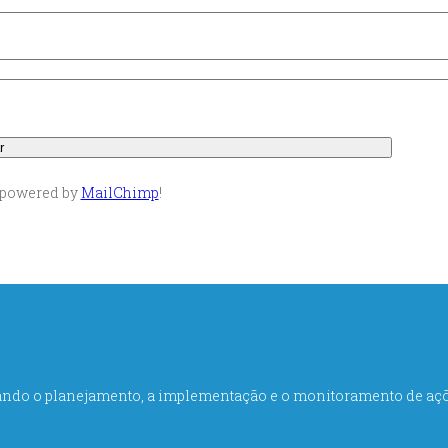
powered by
MailChimp
!
sando o planejamento, a implementação e o monitoramento de açõ