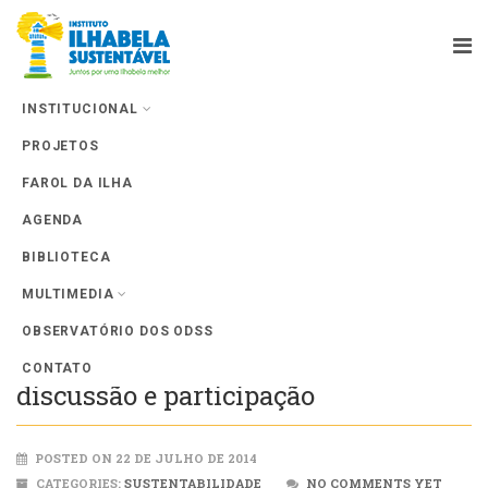
INSTITUCIONAL
PROJETOS
Farol da Ilha
FAROL DA ILHA
AGENDA
BIBLIOTECA
MULTIMEDIA
OBSERVATÓRIO DOS ODSS
REALNorte abre seu espaço de
CONTATO
discussão e participação
POSTED ON 22 DE JULHO DE 2014
CATEGORIES:
SUSTENTABILIDADE
NO COMMENTS YET