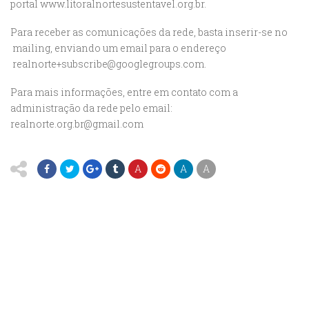
portal www.litoralnortesustentavel.org.br.
Para receber as comunicações da rede, basta inserir-se no
mailing, enviando um email para o endereço
realnorte+subscribe@googlegroups.com.
Para mais informações, entre em contato com a
administração da rede pelo email:
realnorte.org.br@gmail.com
A
A
A
REALNorte,
REALNorte,
REALNorte,
surgiu
surgiu
surgiu
e
e
e
atuou
atuou
atuou
por
por
por
muitos
muitos
muitos
anos
anos
anos