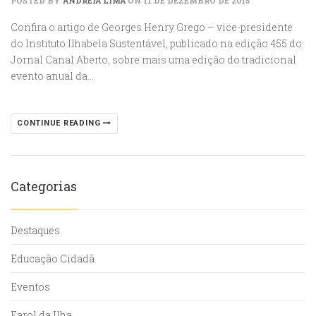
POSTED BY
ANDRÉIA LIMA
ON 11 DE DEZEMBRO DE 2015
Confira o artigo de Georges Henry Grego – vice-presidente
do Instituto Ilhabela Sustentável, publicado na edição 455 do
Jornal Canal Aberto, sobre mais uma edição do tradicional
evento anual da…
CONTINUE READING
Categorias
Destaques
Educação Cidadã
Eventos
Farol da Ilha