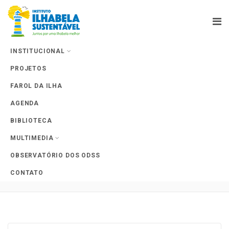
INSTITUCIONAL
PROJETOS
Farol da Ilha
FAROL DA ILHA
AGENDA
BIBLIOTECA
MULTIMEDIA
Tag Archives: Evento Anual do
OBSERVATÓRIO DOS ODSS
Instituto Ilhabela Sustentável
CONTATO