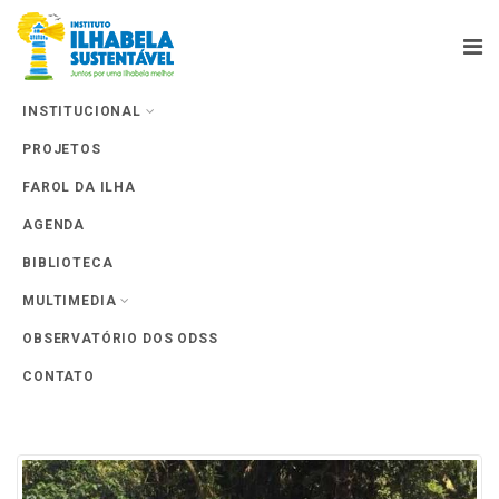
INSTITUCIONAL
PROJETOS
Farol da Ilha
FAROL DA ILHA
AGENDA
BIBLIOTECA
MULTIMEDIA
Tag Archives: Festival Sustenta
OBSERVATÓRIO DOS ODSS
CONTATO