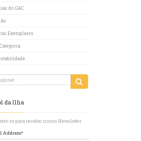
cias do GAC
ião
icas Exemplares
Categoria
entabilidade
l da Ilha
stre-se para receber nosso Newsletter
l Address
*