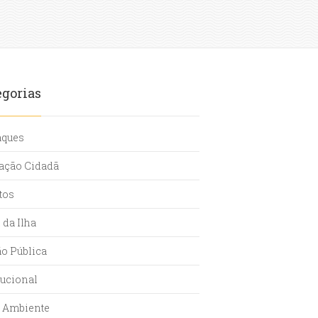
egorias
aques
ação Cidadã
tos
 da Ilha
ão Pública
tucional
 Ambiente