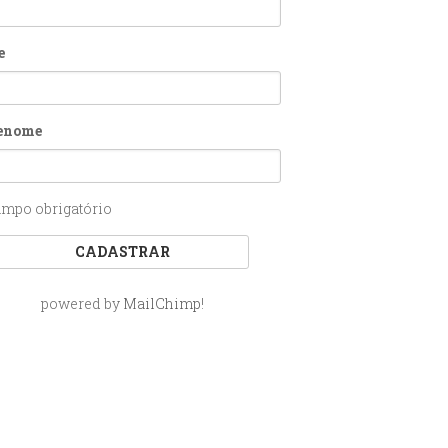
e
enome
ampo obrigatório
powered by
MailChimp
!