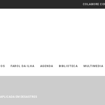
COLABORE COM
TOS
FAROL DA ILHA
AGENDA
BIBLIOTECA
MULTIMEDIA
 APLICADA EM DESASTRES