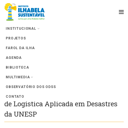
INSTITUCIONAL
PROJETOS
Farol da Ilha
FAROL DA ILHA
AGENDA
BIBLIOTECA
MULTIMEDIA
OBSERVATÓRIO DOS ODSS
IIS participa da 15ª edição do curso
CONTATO
de Logística Aplicada em Desastres
da UNESP