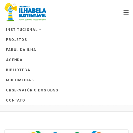
INSTITUCIONAL
PROJETOS
Farol da Ilha
FAROL DA ILHA
AGENDA
BIBLIOTECA
MULTIMEDIA
Tag Archives: Orçamento
OBSERVATÓRIO DOS ODSS
Temático de Mobilidade Urbana
CONTATO