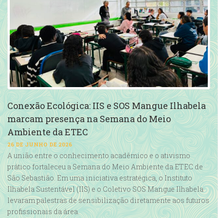
Conexão Ecológica: IIS e SOS Mangue Ilhabela
marcam presença na Semana do Meio
Ambiente da ETEC
26 DE JUNHO DE 2026
A união entre o conhecimento acadêmico e o ativismo
prático fortaleceu a Semana do Meio Ambiente da ETEC de
São Sebastião. Em uma iniciativa estratégica, o Instituto
Ilhabela Sustentável (IIS) e o Coletivo SOS Mangue Ilhabela
levaram palestras de sensibilização diretamente aos futuros
profissionais da área.