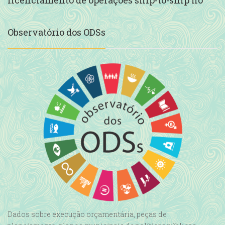
Litoral Norte
26 DE JUNHO DE 2026
Observatório dos ODSs
O Instituto Ilhabela Sustentável (IIS) encaminhou ao
Ministério Público Federal (MPF) um documento que
contesta o licenciamento ambiental das operações ship-to-
ship (STS) no Litoral Norte de São Paulo, previstas para
ocorrer nas proximidades das ilhas de Búzios e Vitória,
áreas inseridas no entorno do Parque Estadual de Ilhabela.
No documento,
CONTINUE READING
Dados sobre execução orçamentária, peças de