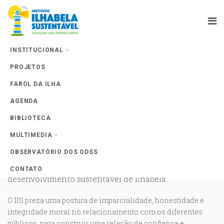
INSTITUCIONAL
PROJETOS
NOSSA MISSÃO
FAROL DA ILHA
NOSSOS VALORES
AGENDA
VÍDEO INSTITUCIONAL
BIBLIOTECA
MULTIMEDIA
Promover a participação e a organização da
OBSERVATÓRIO DOS ODSS
sociedade civil visando o planejamento, a
implementação e o monitoramento de ações para o
CONTATO
desenvolvimento sustentável de Ilhabela.
O IIS preza uma postura de imparcialidade, honestidade e
integridade moral no relacionamento com os diferentes
públicos, para construir uma relação de confiança e