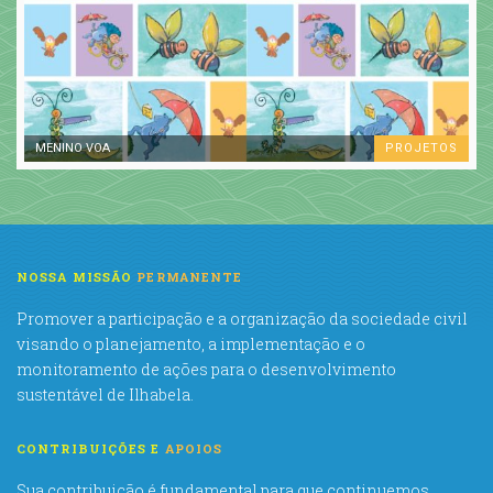
MENINO VOA
PROJETOS
NOSSA MISSÃO
PERMANENTE
Promover a participação e a organização da sociedade civil
visando o planejamento, a implementação e o
monitoramento de ações para o desenvolvimento
sustentável de Ilhabela.
CONTRIBUIÇÕES E
APOIOS
Sua contribuição é fundamental para que continuemos