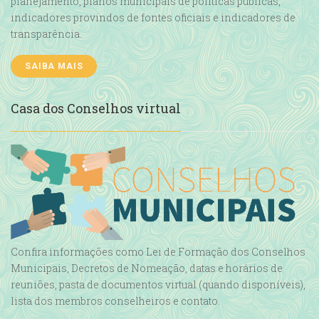
planejamento, planos municipais de políticas públicas,
indicadores provindos de fontes oficiais e indicadores de
transparência.
SAIBA MAIS
Casa dos Conselhos virtual
Instituto Ilhabela Sustentável participa do
encontro “Sou Mata”
26 DE JUNHO DE 2026
O Instituto Ilhabela Sustentável (IIS) participou do encontro
“Sou Mata”, evento voltado à sustentabilidade e à cultura
caiçara, realizado em Ilhabela no dia 26 de maio. A iniciativa
reuniu moradores, ativistas e representantes do Parque
Confira informações como Lei de Formação dos Conselhos
Estadual de Ilhabela com o objetivo de promover o diálogo
Municipais, Decretos de Nomeação, datas e horários de
entre gerações e discutir a
reuniões, pasta de documentos virtual (quando disponíveis),
lista dos membros conselheiros e contato.
CONTINUE READING