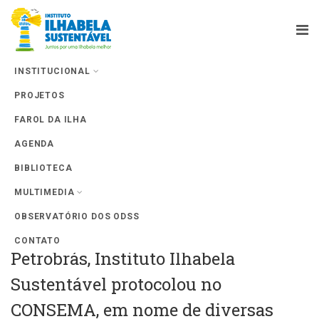
INSTITUCIONAL
PROJETOS
Farol da Ilha
FAROL DA ILHA
AGENDA
BIBLIOTECA
MULTIMEDIA
OBSERVATÓRIO DOS ODSS
Após vazamento de óleo em píer da
CONTATO
Petrobrás, Instituto Ilhabela
Sustentável protocolou no
CONSEMA, em nome de diversas