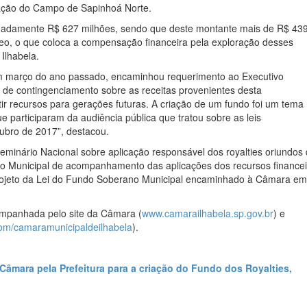
ração do Campo de Sapinhoá Norte.
madamente R$ 627 milhões, sendo que deste montante mais de R$ 43
óleo, o que coloca a compensação financeira pela exploração desses
Ilhabela.
em março do ano passado, encaminhou requerimento ao Executivo
o de contingenciamento sobre as receitas provenientes desta
r recursos para gerações futuras. A criação de um fundo foi um tema
ue participaram da audiência pública que tratou sobre as leis
ubro de 2017”, destacou.
minário Nacional sobre aplicação responsável dos royalties oriundos
ho Municipal de acompanhamento das aplicações dos recursos financei
 projeto da Lei do Fundo Soberano Municipal encaminhado à Câmara em
ompanhada pelo site da Câmara (
www.camarailhabela.sp.gov.br
) e
om/camaramunicipaldeilhabela
).
Câmara pela Prefeitura para a criação do Fundo dos Royalties,