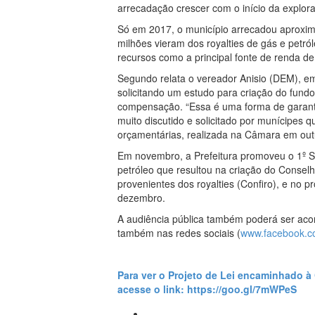
arrecadação crescer com o início da explo
Só em 2017, o município arrecadou aproxi
milhões vieram dos royalties de gás e petr
recursos como a principal fonte de renda de 
Segundo relata o vereador Anisio (DEM), 
solicitando um estudo para criação do fund
compensação. “Essa é uma forma de garanti
muito discutido e solicitado por munícipes q
orçamentárias, realizada na Câmara em out
Em novembro, a Prefeitura promoveu o 1º Se
petróleo que resultou na criação do Consel
provenientes dos royalties (Confiro), e no
dezembro.
A audiência pública também poderá ser ac
também nas redes sociais (
www.facebook.c
Para ver o Projeto de Lei encaminhado à 
acesse o link:
https://goo.gl/7mWPeS