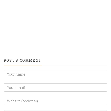
target="_blank"
target="_blank"
title="Share
title="Email">
on
Linkedin">
POST A COMMENT