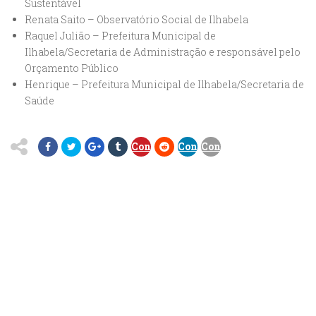
Sustentável
Renata Saito – Observatório Social de Ilhabela
Raquel Julião – Prefeitura Municipal de
Ilhabela/Secretaria de Administração e responsável pelo
Orçamento Público
Henrique – Prefeitura Municipal de Ilhabela/Secretaria de
Saúde
Consocial
Consocial
Consocial
Ilhabela
Ilhabela
Ilhabela
(Decreto
(Decreto
(Decreto
2913
2913
2913
de
de
de
20
20
20
de
de
de
janeiro
janeiro
janeiro
de
de
de