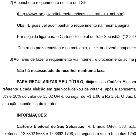
2)
Preencher o requerimento no site do TSE:
(
http://www.tse.gov.br/internet/servicos_eleitor/titulo_net.htm
).
Obs.: É possível acompanhar o requerimento na mesma página;
Em seguida ligar para o Cartório Eleitoral de São Sebastião (12 389
Dentro do prazo constante no protocolo, o eleitor deverá comparec
3)
Ao invés de fazer o requerimento via internet, o procedimento acima 
Não há necessidade de recolher nenhuma taxa.
PARA REGULARIZAR SEU TÍTULO
, d
irija-se ao Cartório Eleito
referente a cada eleição em que você deixou de votar e, após a apresent
3% e 10% do valor de 33,02 UFIR, ou seja, de R$ 1,06 a R$ 3,51. O Juiz El
situação econômica do infrator.
INFORMAÇÕES:
Cartório Eleitoral de São Sebastião
: R. Emídio Orfeli, 333, Sa
telefones: 12 3892-5658 e 12 3892-1706; de segunda à sexta-feira das 12h