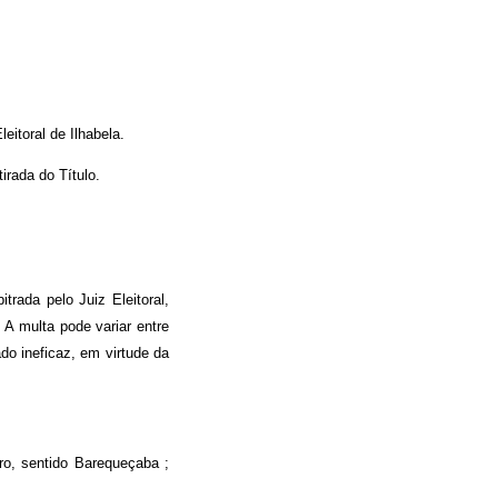
eitoral de Ilhabela.
irada do Título.
itrada pelo Juiz Eleitoral,
.
A multa
pode variar entre
do ineficaz, em virtude da
tro, sentido Barequeçaba ;