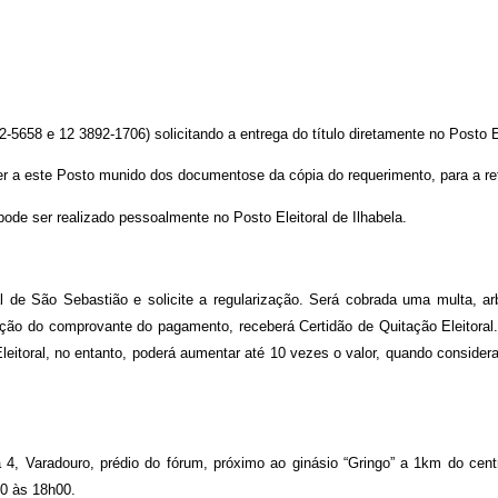
2-5658 e 12 3892-1706) solicitando a entrega do título diretamente no Posto El
er a este Posto munido dos documentose da cópia do requerimento, para a ret
pode ser realizado pessoalmente no Posto Eleitoral de Ilhabela.
ral de São Sebastião e solicite a regularização. Será cobrada uma multa, arb
ação do comprovante do pagamento, receberá Certidão de Quitação Eleitoral
eitoral, no entanto, poderá aumentar até 10 vezes o valor, quando considera
la 4, Varadouro, prédio do fórum, próximo ao ginásio “Gringo” a 1km do cen
00 às 18h00.