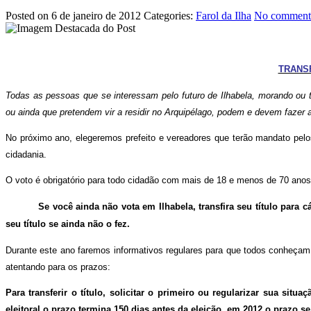
Posted on 6 de janeiro de 2012
Categories:
Farol da Ilha
No comments
TRANS
Todas as pessoas que se interessam pelo futuro de Ilhabela, morando ou 
ou ainda que pretendem vir a residir no Arquipélago, podem e devem fazer 
No próximo ano, elegeremos prefeito e vereadores que terão mandato pelos 
cidadania.
O voto é obrigatório para todo cidadão com mais de 18 e menos de 70 anos
Se você ainda não vota em Ilhabela, transfira seu título para cá
seu título se ainda não o fez.
Durante este ano faremos informativos regulares para que todos conheçam 
atentando para os prazos:
Para transferir o título, solicitar o primeiro ou regularizar sua sit
eleitoral o prazo termina 150 dias antes da eleição, em 2012 o prazo s