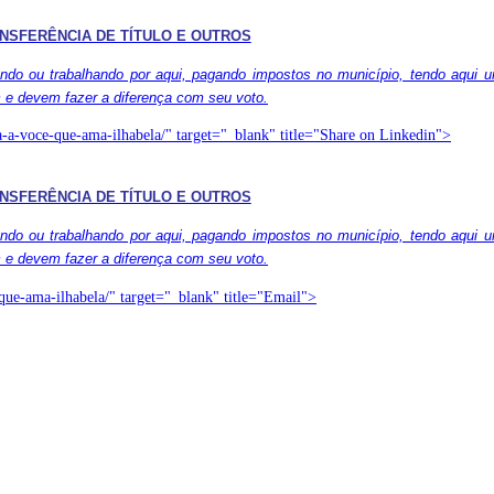
NSFERÊNCIA DE TÍTULO E OUTROS
ndo ou trabalhando por aqui, pagando impostos no município, tendo aqui 
m e devem fazer a diferença com seu voto.
ica-a-voce-que-ama-ilhabela/" target="_blank" title="Share on Linkedin">
NSFERÊNCIA DE TÍTULO E OUTROS
ndo ou trabalhando por aqui, pagando impostos no município, tendo aqui 
m e devem fazer a diferença com seu voto.
e-que-ama-ilhabela/" target="_blank" title="Email">