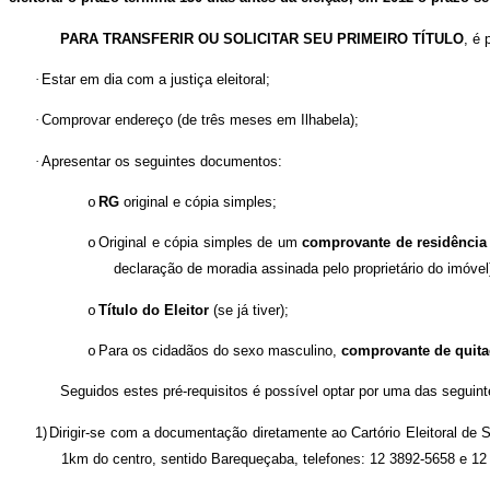
PARA TRANSFERIR OU SOLICITAR SEU PRIMEIRO TÍTULO
, é 
·
Estar em dia com a justiça eleitoral;
·
Comprovar endereço (de três meses em Ilhabela);
·
Apresentar os seguintes documentos:
RG
original e cópia simples;
o
Original e cópia simples de um
comprovante de residência
o
declaração de moradia assinada pelo proprietário do imóvel
Título do Eleitor
(se já tiver);
o
Para os cidadãos do sexo masculino,
comprovante de quita
o
Seguidos estes pré-requisitos é possível optar por uma das seguinte
1)
Dirigir-se com a documentação diretamente ao Cartório Eleitoral de S
1km do centro, sentido Barequeçaba, telefones: 12 3892-5658 e 12 