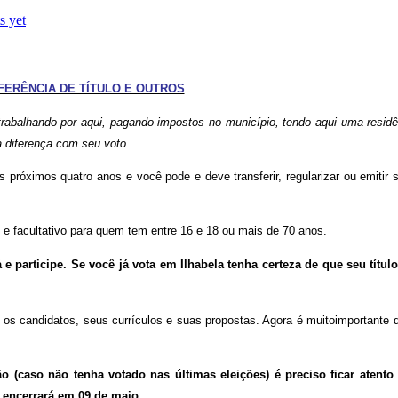
 yet
FERÊNCIA DE TÍTULO E OUTROS
trabalhando por aqui, pagando impostos no município, tendo aqui uma residê
a diferença com seu voto.
próximos quatro anos e você pode e deve transferir, regularizar ou emitir s
 e facultativo para quem tem entre 16 e 18 ou mais de 70 anos.
 e participe. Se você já vota em Ilhabela tenha certeza de que seu título 
os candidatos, seus currículos e suas propostas. Agora é muitoimportante q
uação (caso não tenha votado nas últimas eleições) é preciso ficar aten
e encerrará em 09 de maio
.