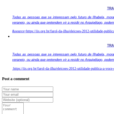
TRA
Todas as pessoas que se interessam pelo futuro de Ilhabela, mora
veraneio, ou ainda que pretendem vir a residir no Arquipélago, pode
&source=https://iis.org.br/farol-da-ilha/eleicoes-2012-utilidade-publ
TRA
Todas as pessoas que se interessam pelo futuro de Ilhabela, mora
veraneio, ou ainda que pretendem vir a residir no Arquipélago, pode
:https://iis.org.br/farol-da-ilha/eleicoes-2012-utilidade-publica-a-voc
Post a comment