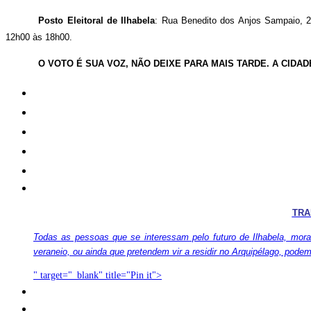
Posto Eleitoral de Ilhabela
: Rua Benedito dos Anjos Sampaio, 29
12h00 às 18h00.
O VOTO É SUA VOZ, NÃO DEIXE PARA MAIS TARDE. A CIDA
TRA
Todas as pessoas que se interessam pelo futuro de Ilhabela, mora
veraneio, ou ainda que pretendem vir a residir no Arquipélago, pode
" target="_blank" title="Pin it">