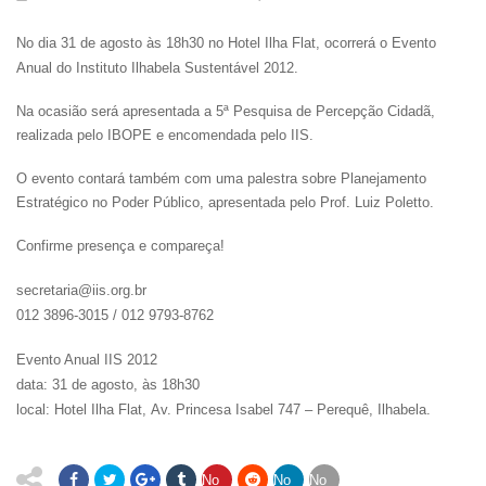
No dia
31 de agosto às 18h30 no Hotel Ilha Flat, ocorrerá o Evento
Anual do Instituto Ilhabela Sustentável 2012.
Na ocasião será apresentada a 5ª Pesquisa de Percepção Cidadã,
realizada pelo IBOPE e encomendada pelo IIS.
O evento contará também com uma palestra sobre Planeja
mento
Estratégico no Poder Público, apresentada pelo Prof. Luiz Poletto.
Confirme presença e compareça!
secretaria@iis.org.br
012 3896-3015 / 012 9793-8762
Evento Anual IIS 2012
data:
31 de agosto, às 18h30
local: Hotel Ilha Flat,
Av. Princesa Isabel 747 – Perequê, Ilhabela
.
No
No
No