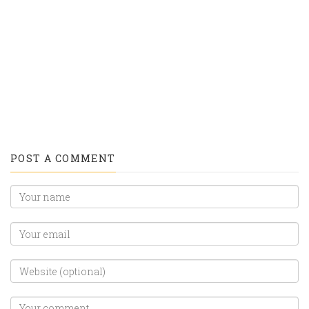
title="Share
title="Email">
on
Linkedin">
POST A COMMENT