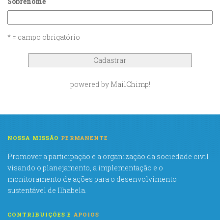
Sobrenome
* = campo obrigatório
powered by
MailChimp
!
NOSSA MISSÃO
PERMANENTE
Promover a participação e a organização da sociedade civil
visando o planejamento, a implementação e o
monitoramento de ações para o desenvolvimento
sustentável de Ilhabela.
CONTRIBUIÇÕES E
APOIOS