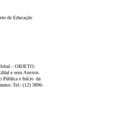
ojeto de Educação
o Global – OBJETO:
dital e seus Anexos.
o Pública e Início da
tatos: Tel.: (12) 3896-