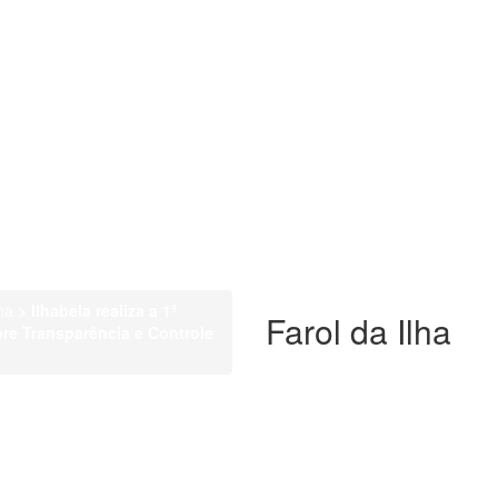
ha
>
Ilhabela realiza a 1ª
Farol da Ilha
re Transparência e Controle