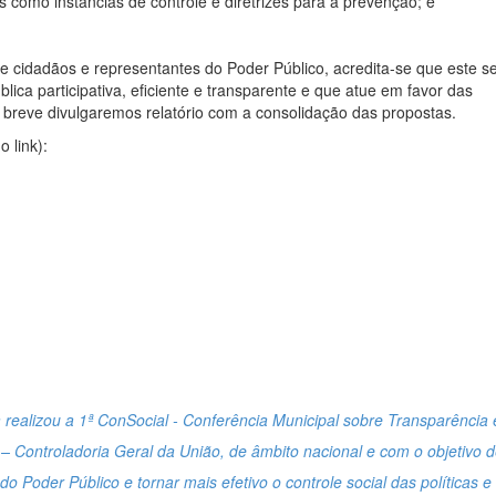
s como instâncias de controle e diretrizes para a prevenção; e
cidadãos e representantes do Poder Público, acredita-se que este se
ca participativa, eficiente e transparente e que atue em favor das
 breve divulgaremos relatório com a consolidação das propostas.
 link):
la realizou a 1ª ConSocial - Conferência Municipal sobre Transparência 
– Controladoria Geral da União, de âmbito nacional e com o objetivo 
do Poder Público e tornar mais efetivo o controle social das políticas e