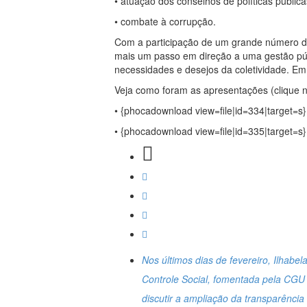
• atuação dos conselhos de políticas pública
• combate à corrupção.
Com a participação de um grande número de 
mais um passo em direção a uma gestão públi
necessidades e desejos da coletividade. Em
Veja como foram as apresentações (clique no
• {phocadownload view=file|id=334|target=s}
• {phocadownload view=file|id=335|target=s}
Nos últimos dias de fevereiro, Ilhabe
Controle Social, fomentada pela CGU 
discutir a ampliação da transparência 