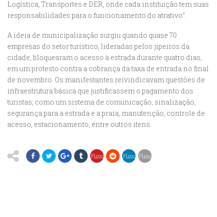
Logística, Transportes e DER, onde cada instituição tem suas
responsabilidades para o funcionamento do atrativo”.
A ideia de municipalização surgiu quando quase 70
empresas do setor turístico, lideradas pelos jipeiros da
cidade, bloquearam o acesso à estrada durante quatro dias,
em um protesto contra a cobrança da taxa de entrada no final
de novembro. Os manifestantes reivindicavam questões de
infraestrutura básica que justificassem o pagamento dos
turistas, como um sistema de comunicação, sinalização,
segurança para a estrada e a praia, manutenção, controle de
acesso, estacionamento, entre outros itens.
Fundação
Fundação
Fundação
Florestal
Florestal
Florestal
alega
alega
alega
que
que
que
o
o
o