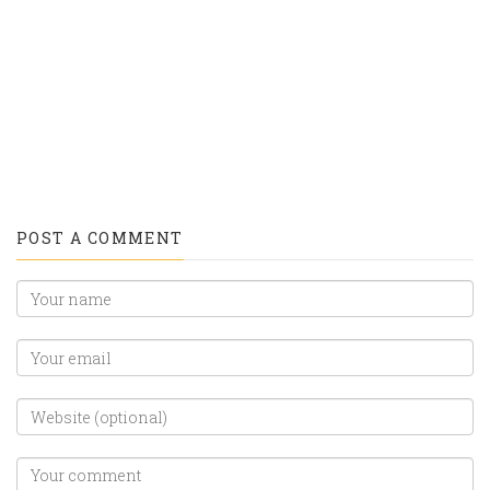
title="Share
title="Email">
on
Linkedin">
POST A COMMENT