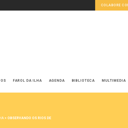
COLABORE COM
TOS
FAROL DA ILHA
AGENDA
BIBLIOTECA
MULTIMEDIA
LHA
>
OBSERVANDO OS RIOS DE