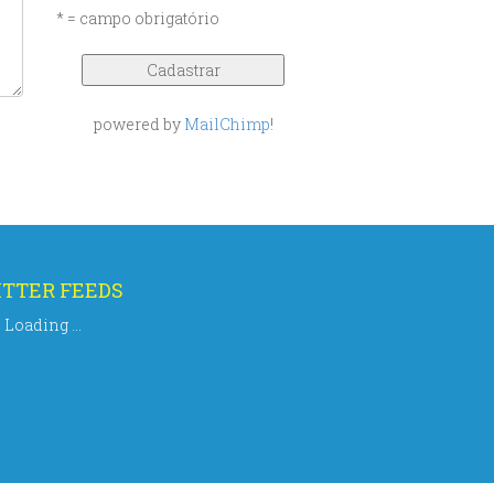
* = campo obrigatório
powered by
MailChimp
!
TTER FEEDS
Loading ...