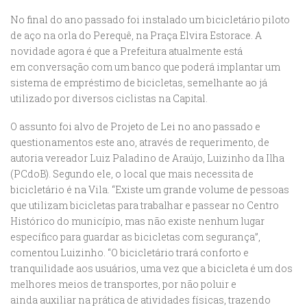
No final do ano passado foi instalado um bicicletário piloto
de aço na orla do Perequê, na
Praça Elvira Estorace. A
novidade agora é que a Prefeitura atualmente está
em
conversação com um banco que poderá implantar um
sistema de empréstimo de
bicicletas, semelhante ao já
utilizado por diversos ciclistas na Capital.
O assunto foi alvo de Projeto de Lei no ano passado e
questionamentos este ano, através
de requerimento, de
autoria vereador Luiz Paladino de Araújo, Luizinho da Ilha
(PCdoB).
Segundo ele, o local que mais necessita de
bicicletário é na Vila. “Existe um grande
volume de pessoas
que utilizam bicicletas para trabalhar e passear no Centro
Histórico do
município, mas não existe nenhum lugar
específico para guardar as bicicletas com
segurança”,
comentou Luizinho. “O bicicletário trará conforto e
tranquilidade aos usuários,
uma vez que a bicicleta é um dos
melhores meios de transportes, por não poluir e
ainda
auxiliar na prática de atividades físicas, trazendo