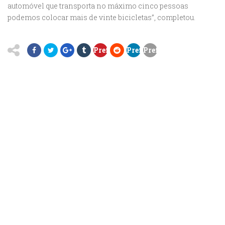
automóvel que transporta no máximo
cinco pessoas
podemos colocar mais de vinte bicicletas”, completou.
Prefeitura
Prefeitura
Prefeitura
prepara
prepara
prepara
instalação
instalação
instalação
de
de
de
15
15
15
bicicletários
bicicletários
bicicletários
ao
ao
ao
longo
longo
longo
da
da
da
orla
orla
orla
Locais
Locais
Locais
para
para
para