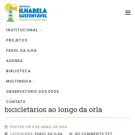
INSTITUCIONAL
PROJETOS
Farol da Ilha
FAROL DA ILHA
AGENDA
BIBLIOTECA
MULTIMEDIA
OBSERVATÓRIO DOS ODSS
Prefeitura prepara instalação de 15
CONTATO
bicicletários ao longo da orla
POSTED ON 4 DE ABRIL DE 2014
CATEGORIES:
FAROL DA ILHA
NO COMMENTS YET