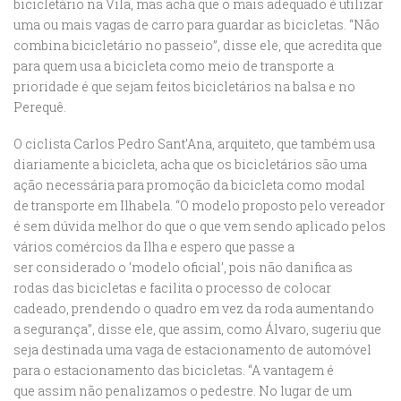
bicicletário na Vila, mas acha que o mais adequado é
utilizar
uma ou mais vagas de carro para guardar as bicicletas. “Não
combina bicicletário
no passeio”, disse ele, que acredita que
para quem usa a bicicleta como meio de
transporte a
prioridade é que sejam feitos bicicletários na balsa e no
Perequê.
O ciclista Carlos Pedro Sant’Ana, arquiteto, que também usa
diariamente a bicicleta, acha
que os bicicletários são uma
ação necessária para promoção da bicicleta como modal
de
transporte em Ilhabela. “O modelo proposto pelo vereador
é sem dúvida melhor do que o
que vem sendo aplicado pelos
vários comércios da Ilha e espero que passe a
ser
considerado o ‘modelo oficial’, pois não danifica as
rodas das bicicletas e facilita o
processo de colocar
cadeado, prendendo o quadro em vez da roda aumentando
a
segurança”, disse ele, que assim, como Álvaro, sugeriu que
seja destinada uma vaga de
estacionamento de automóvel
para o estacionamento das bicicletas. “A vantagem é
que
assim não penalizamos o pedestre. No lugar de um