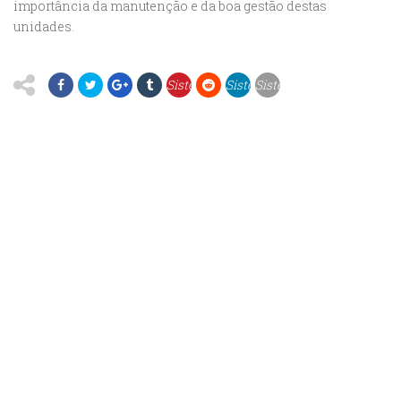
importância da manutenção e da boa gestão destas
unidades.
Sistema
Sistema
Sistema
de
de
de
Informação
Informação
Informação
e
e
e
Gestão
Gestão
Gestão
de
de
de
Áreas
Áreas
Áreas
Protegidas
Protegidas
Protegidas
e de
e de
e de
Interesse
Interesse
Interesse
Ambiental
Ambiental
Ambiental
do
do
do
Estado
Estado
Estado