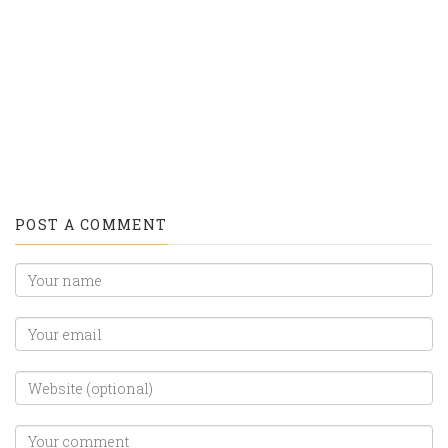
title="Share
title="Email">
on
Linkedin">
POST A COMMENT