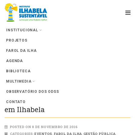
INSTITUCIONAL
PROJETOS
Farol da Ilha
FAROL DA ILHA
AGENDA
BIBLIOTECA
MULTIMEDIA
OBSERVATÓRIO DOS ODSS
Revisão do GERCO foi apresentada
CONTATO
em Ilhabela
POSTED ON 8 DE NOVEMBRO DE 2016
CATEGORIES:
EVENTOS
,
FAROL DA ILHA
,
GESTÃO PÚBLICA
,