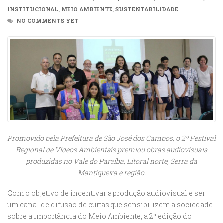
INSTITUCIONAL
,
MEIO AMBIENTE
,
SUSTENTABILIDADE
NO COMMENTS YET
Promovido pela Prefeitura de São José dos Campos, o 2º Festival
Regional de Vídeos Ambientais premiou obras audiovisuais
produzidas no Vale do Paraíba, Litoral norte, Serra da
Mantiqueira e região.
Com o objetivo de incentivar a produção audiovisual e ser
um canal de difusão de curtas que sensibilizem a sociedade
sobre a importância do Meio Ambiente, a 2ª edição do