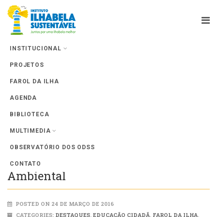
INSTITUCIONAL
PROJETOS
Farol da Ilha
FAROL DA ILHA
AGENDA
BIBLIOTECA
MULTIMEDIA
OBSERVATÓRIO DOS ODSS
Vídeo do IIS premiado em Festival
CONTATO
Ambiental
POSTED ON 24 DE MARÇO DE 2016
CATEGORIES:
DESTAQUES
,
EDUCAÇÃO CIDADÃ
,
FAROL DA ILHA
,