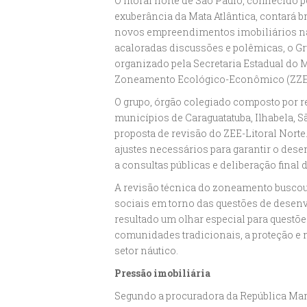
O litoral norte de São Paulo, conhecido p
exuberância da Mata Atlântica, contará 
novos empreendimentos imobiliários nas
acaloradas discussões e polêmicas, o G
organizado pela Secretaria Estadual do 
Zoneamento Ecológico-Econômico (ZZE) d
O grupo, órgão colegiado composto por re
municípios de Caraguatatuba, Ilhabela, 
proposta de revisão do ZEE-Litoral Norte
ajustes necessários para garantir o dese
a consultas públicas e deliberação fina
A revisão técnica do zoneamento buscou
sociais em torno das questões de dese
resultado um olhar especial para questõ
comunidades tradicionais, a proteção e 
setor náutico.
Pressão imobiliária
Segundo a procuradora da República Mari