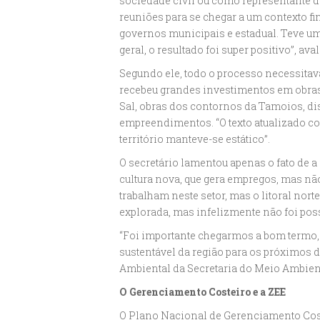
sociedade civil ou como representante da
reuniões para se chegar a um contexto fin
governos municipais e estadual. Teve u
geral, o resultado foi super positivo”, aval
Segundo ele, todo o processo necessitava 
recebeu grandes investimentos em obras
Sal, obras dos contornos da Tamoios, di
empreendimentos. “O texto atualizado co
território manteve-se estático”.
O secretário lamentou apenas o fato de 
cultura nova, que gera empregos, mas nã
trabalham neste setor, mas o litoral nor
explorada, mas infelizmente não foi pos
“Foi importante chegarmos a bom termo,
sustentável da região para os próximos 
Ambiental da Secretaria do Meio Ambien
O Gerenciamento Costeiro e a ZEE
O Plano Nacional de Gerenciamento Costei