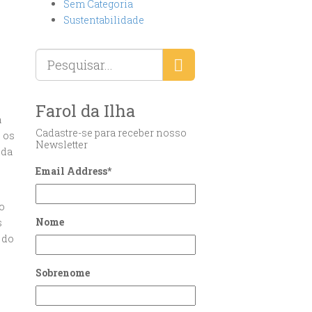
Sem Categoria
Sustentabilidade
Farol da Ilha
a
Cadastre-se para receber nosso
e os
Newsletter
ida
Email Address
*
o
Nome
s
 do
Sobrenome