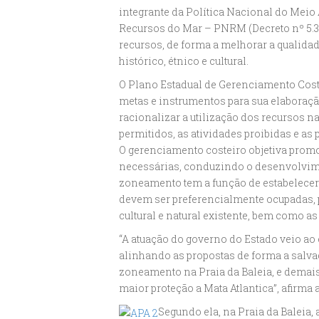
integrante da Política Nacional do Meio 
Recursos do Mar – PNRM (Decreto nº 5.377
recursos, de forma a melhorar a qualidad
histórico, étnico e cultural.
O Plano Estadual de Gerenciamento Costeiro
metas e instrumentos para sua elaboração
racionalizar a utilização dos recursos nat
permitidos, as atividades proibidas e as
O gerenciamento costeiro objetiva promo
necessárias, conduzindo o desenvolvime
zoneamento tem a função de estabelecer
devem ser preferencialmente ocupadas, 
cultural e natural existente, bem como 
“A atuação do governo do Estado veio ao 
alinhando as propostas de forma a salva
zoneamento na Praia da Baleia, e demais
maior proteção a Mata Atlantica”, afirma
Segundo ela, na Praia da Baleia, 