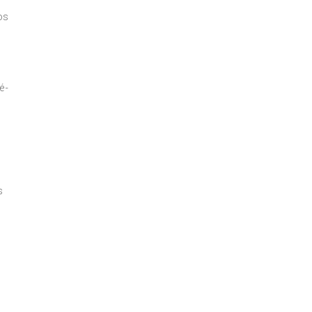
os
é-
s