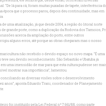
 prefeitura, ele lembra que, desde então, ocorreram diversas
al. “De lá para cá, foram muitas puxadas de tapete, interferência d
ma época que o processo parou, depois deu continuidade, mas em
ia.
de uma atualização, já que desde 2004, a região do litoral norte
 de grande porte, como a duplicação da Rodovia dos Tamoios, Pr
scussões acerca da ampliação do porto, entre outros
rrigiu alguns erros, até porque as obras chegaram mas o nosso
a maricultura não recebido o devido espaço no novo mapa. “É uma
o teve seu devido reconhecimento. São Sebastião e Ubatuba já
te em uma imensidão de mar para que esta cultura pudesse ser mai
sível mostrar sua importância”, lamentou.
 conciliando as diversas visões sobre o desenvolvimento
dez anos”, aponta Eduardo Trani, coordenador de Planejamento
te.
ro foi instituído pela Lei Federal nº 7.661/88, como parte