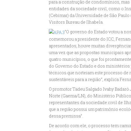
para a construção de condomínios, mas 
entidades da sociedade civil, como o Ins
(Cebimar) da Universidade de São Paulo (U
Visitors Bureau de Ilhabela.
“O governo do Estado votou a nos
comemorou a presidente do ICC, Fernand
apresentados, houve muitas divergência
uma vez que as propostas municipais apr
quatro municípios, o que foi prontament
do Governo do Estado e dos ministérios 
técnicos que norteiam este processo de
sustentáveis para a região”, explica Fern
O promotor Tadeu Salgado Ivahy Badaró J
Norte (Gaema/LN), do Ministério Público 
representantes da sociedade civil de Ilh
que a região possui um patrimônio ecológi
dessa premissa”.
De acordo com ele, o processo tem cami