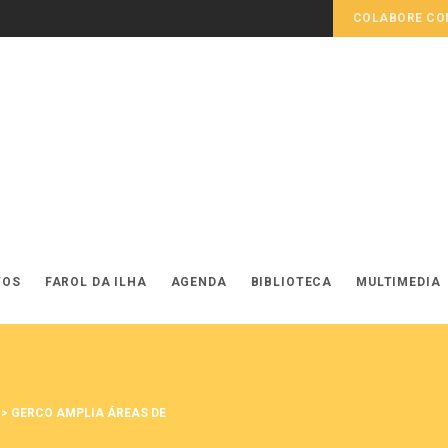
COLABORE COM
TOS
FAROL DA ILHA
AGENDA
BIBLIOTECA
MULTIMEDIA
>
GERCO AMPLIA ÁREAS DE