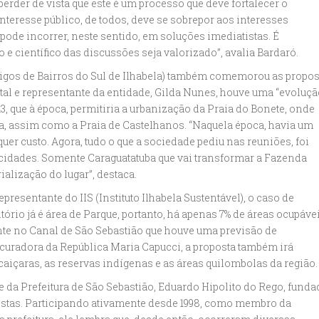
erder de vista que este é um processo que deve fortalecer o
interesse público, de todos, deve se sobrepor aos interesses
 pode incorrer, neste sentido, em soluções imediatistas. É
 e científico das discussões seja valorizado”, avalia Bardaró.
gos de Bairros do Sul de Ilhabela) também comemorou as propos
al e representante da entidade, Gilda Nunes, houve uma “evoluçã
, que à época, permitiria a urbanização da Praia do Bonete, onde
a, assim como a Praia de Castelhanos. “Naquela época, havia um
uer custo. Agora, tudo o que a sociedade pediu nas reuniões, foi
s cidades. Somente Caraguatatuba que vai transformar a Fazenda
ialização do lugar”, destaca.
resentante do IIS (Instituto Ilhabela Sustentável), o caso de
ritório já é área de Parque, portanto, há apenas 7% de áreas ocupávei
nte no Canal de São Sebastião que houve uma previsão de
ocuradora da República Maria Capucci, a proposta também irá
aiçaras, as reservas indígenas e as áreas quilombolas da região.
 da Prefeitura de São Sebastião, Eduardo Hipolito do Rego, funda
tas. Participando ativamente desde 1998, como membro da