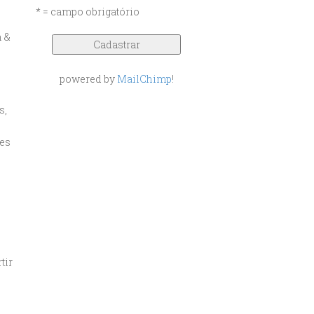
* = campo obrigatório
n &
powered by
MailChimp
!
s,
tes
tir