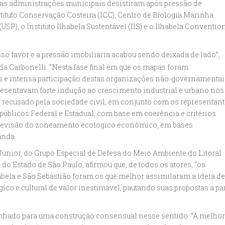
as administrações municipais desistiram após pressão de
tituto Conservação Costeira (ICC), Centro de Biologia Marinha
SP), o Instituto Ilhabela Sustentável (IIS) e o Ilhabela Conventio
so favor e a pressão imobiliária acabou sendo deixada de lado”,
a Carbonelli. “Nesta fase final em que os mapas foram
s e intensa participação destas organizações não-governamentai
esentavam forte indução ao crescimento industrial e urbano nos
e recusado pela sociedade civil, em conjunto com os representan
públicos Federal e Estadual, com base em coerência e critérios
 revisão do zoneamento ecológico econômico, em bases
anda.
unior, do Grupo Especial de Defesa do Meio Ambiente do Litoral
do Estado de São Paulo, afirmou que, de todos os atores, “os
abela e São Sebastião foram os que melhor assimilaram a ideia de
co e cultural de valor inestimável, pautando suas propostas a par
nhado para uma construção consensual nesse sentido. “A melhor