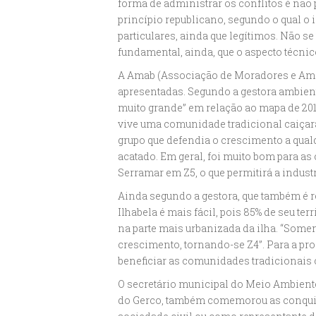
forma de administrar os conflitos é não p
princípio republicano, segundo o qual o 
particulares, ainda que legítimos. Não se
fundamental, ainda, que o aspecto técnico
A Amab (Associação de Moradores e Ami
apresentadas. Segundo a gestora ambient
muito grande” em relação ao mapa de 2013
vive uma comunidade tradicional caiçar
grupo que defendia o crescimento a qualq
acatado. Em geral, foi muito bom para a
Serramar em Z5, o que permitirá a industr
Ainda segundo a gestora, que também é rep
Ilhabela é mais fácil, pois 85% de seu ter
na parte mais urbanizada da ilha. “Some
crescimento, tornando-se Z4”. Para a pr
beneficiar as comunidades tradicionais c
O secretário municipal do Meio Ambiente
do Gerco, também comemorou as conquis