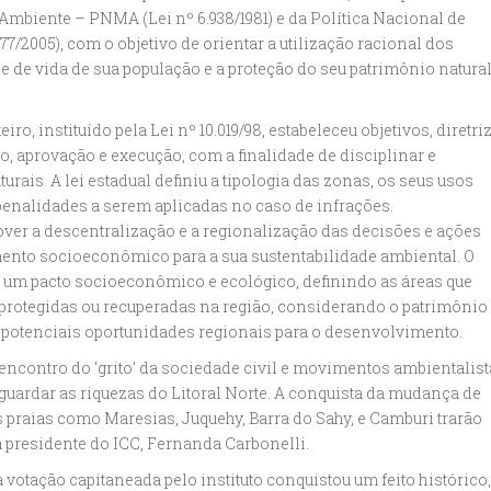
Ambiente – PNMA (Lei nº 6.938/1981) e da Política Nacional de
/2005), com o objetivo de orientar a utilização racional dos
e de vida de sua população e a proteção do seu patrimônio natural
, instituído pela Lei nº 10.019/98, estabeleceu objetivos, diretriz
, aprovação e execução, com a finalidade de disciplinar e
urais. A lei estadual definiu a tipologia das zonas, os seus usos
 penalidades a serem aplicadas no caso de infrações.
ver a descentralização e a regionalização das decisões e ações
nto socioeconômico para a sua sustentabilidade ambiental. O
 um pacto socioeconômico e ecológico, definindo as áreas que
protegidas ou recuperadas na região, considerando o patrimônio
as potenciais oportunidades regionais para o desenvolvimento.
encontro do ‘grito’ da sociedade civil e movimentos ambientalist
guardar as riquezas do Litoral Norte. A conquista da mudança de
 praias como Maresias, Juquehy, Barra do Sahy, e Camburi trarão
 a presidente do ICC, Fernanda Carbonelli.
a votação capitaneada pelo instituto conquistou um feito histórico,