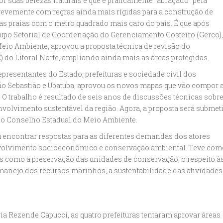
or suas belezas naturais e que é praticamente “abraçado” pela
brevemente com regras ainda mais rígidas para a construção de
 praias com o metro quadrado mais caro do país. É que após
rupo Setorial de Coordenação do Gerenciamento Costeiro (Gerco),
Meio Ambiente, aprovou a proposta técnica de revisão do
o Litoral Norte, ampliando ainda mais as áreas protegidas.
presentantes do Estado, prefeituras e sociedade civil dos
São Sebastião e Ubatuba, aprovou os novos mapas que vão compor 
. O trabalho é resultado de seis anos de discussões técnicas sobr
nvolvimento sustentável da região. Agora, a proposta será submet
l do Conselho Estadual do Meio Ambiente.
 encontrar respostas para as diferentes demandas dos atores
nvolvimento socioeconômico e conservação ambiental. Teve com
es como a preservação das unidades de conservação, o respeito à
manejo dos recursos marinhos, a sustentabilidade das atividades
a Rezende Capucci, as quatro prefeituras tentaram aprovar áreas