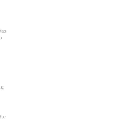
tas
o
s,
dor