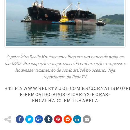
O petroleiro Recife Knutsen encalhou em um banco de areia no
dia 15/02. Preocupação era que casco da embarcação rompesse e
houvesse vazamento de combustível no oceano. Veja
reportagem da RedeTV.
HTTP://WWW.REDETV.UOL.COM.BR/JORNALISMO/R
E-REMOVIDO-APOS-FICAR-72-HORAS-
ENCALHADO-EM-ILHABELA