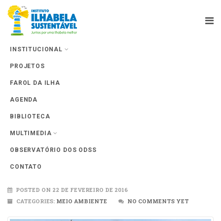
INSTITUCIONAL
PROJETOS
Farol da Ilha
FAROL DA ILHA
AGENDA
BIBLIOTECA
MULTIMEDIA
OBSERVATÓRIO DOS ODSS
Após 72 horas, petroleiro é removido
CONTATO
POSTED ON 22 DE FEVEREIRO DE 2016
CATEGORIES:
MEIO AMBIENTE
NO COMMENTS YET