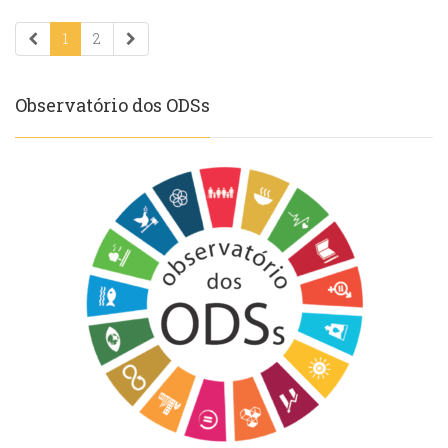
1
2
Observatório dos ODSs